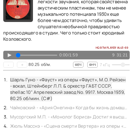
КОНТАКТЫ
легкости звучания, которая свойственна
BACK TO PHOTO
акустическим пластинкам, тем не менее
музыкального потенциала 1930х еще
более чем достаточно, чтобы удивить
слушателя необычной правдивостью
происходящего в студии. Чего только стоит юродивый
Козловского.
HQ BTM PLAYER V4.43-69
▲
0:00
/
1:59
9
31:21
80.25
об/м.
-
+
7
кГц
ФВЧ
ФНЧ
Шарль Гуно - «Фауст» из оперы «Фауст», М.О. Рейзен
- вокал, Штейнберг Л.П. & оркестр ГАБТ СССР,
shellac 10" Апрелевский завод No. 9917. Москва 1939,
80.25
об/мин. (C#)
Чайковский - «Ария Онегина» Когда бы жизнь домашним кругом, из оперы «Евгений Онегин», П.М. Норцов - вокал, Ипполитов-Иванов М.М. & оркестр ГАБТ, shellac 12" Музтрест ВСНХ No. 04520. Москва 1930,
Мусоргский М.П. - «Монолог Бориса» Достиг я высшей власти, из оперы «Борис Годунов», А.С. Пирогов - вокал, Ипполитов-Иванов М.М. & оркестр, shellac 12" Музтрест ВСНХ No. 05025. Москва 1930,
Жюль Масснэ - «Сцена смерти Вертера» из оперы «Вертер», И.С. Козловский - вокал, Рождественская Н.П. - сопрано, Орлов А.И. & оркестр, shellac 10" Апрелевский завод No. 9167. Москва 1939,