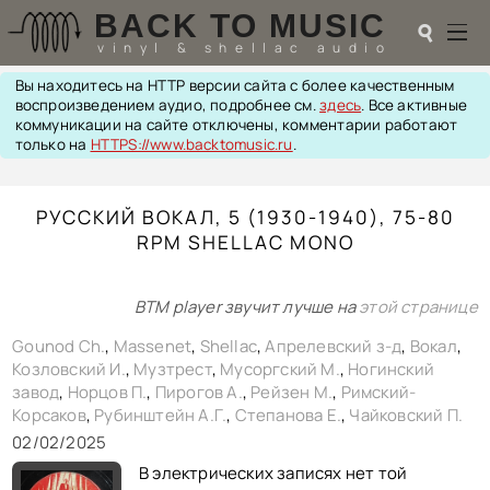
BACK TO MUSIC
☌
vinyl & shellac audio
Вы находитесь на HTTP версии сайта с более качественным
☌
воспроизведением аудио, подробнее см.
здесь
. Все активные
коммуникации на сайте отключены, комментарии работают
♬
только на
HTTPS://www.backtomusic.ru
.
РАДИОТЕХНИКА
РУССКИЙ ВОКАЛ, 5 (1930-1940), 75-80
UPGRADES
RPM SHELLAC MONO
PIEZO
АКУСТИКА
ТЕОРИЯ
BTM player звучит лучше на
этой странице
МУЗЫКА
HI-FI PLAYERS
Gounod Ch.
,
Massenet
,
Shellac
,
Апрелевский з-д
,
Вокал
,
TESTS
Козловский И.
,
Музтрест
,
Мусоргский М.
,
Ногинский
ПЕРСОНАЛИИ
завод
,
Норцов П.
,
Пирогов А.
,
Рейзен М.
,
Римский-
Корсаков
,
Рубинштейн А.Г.
,
Степанова Е.
,
Чайковский П.
LOL
ССЫЛКИ
02/02/2025
О САЙТЕ
В электрических записях нет той