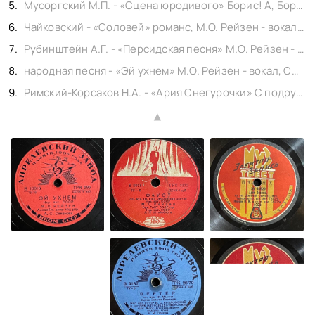
Мусоргский М.П. - «Сцена юродивого» Борис! А, Борис! Обидели юродивого, из оперы «Борис Годунов», И.С. Козловский - вокал, Политковский В.М. - баритон, Ханаев Н.С., Ипполитов-Иванов М.М. & оркестр, shellac 12" Музтрест ВСНХ No. 06044. Москва 1939,
Чайковский - «Соловей» романс, М.О. Рейзен - вокал, shellac 10" Апрелевский завод No. 9602. Москва 1939,
Рубинштейн А.Г. - «Персидская песня» М.О. Рейзен - вокал, Макаров А.Д. - фортепиано, shellac 10" Апрелевский завод No. 9153. Москва 1939,
народная песня - «Эй ухнем» М.О. Рейзен - вокал, Семенов В.А. & ансамбль домр, shellac 10" Ногинский завод No. 10616. Москва 1940,
Римский-Корсаков Н.А. - «Ария Снегурочки» С подружками по ягоды ходить, из оперы «Снегурочка», Е.А. Степанова - вокал, Ипполитов-Иванов М.М. & оркестр, shellac 12" Музтрест ВСНХ No. 06044. Москва 1930,
▲