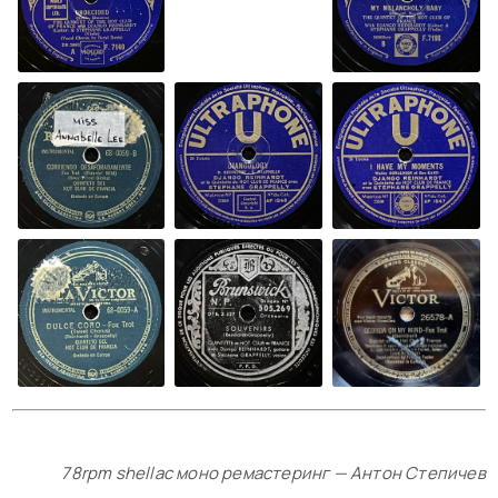
78rpm shellac моно ремастеринг — Антон Степичев