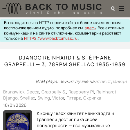
BACK TO MUSIC
☌
vinyl & shellac audio
Вы находитесь на HTTP версии сайта с более качественным
☌
воспроизведением аудио, подробнее см.
здесь
. Все активные
коммуникации на сайте отключены, комментарии работают
♬
только на
HTTPS://www.backtomusic.ru
.
РАДИОТЕХНИКА
DJANGO REINHARDT & STÉPHANE
UPGRADES
GRAPPELLI — 3, 78RPM SHELLAC 1935-1939
PIEZO
АКУСТИКА
ТЕОРИЯ
BTM player звучит лучше на
этой странице
МУЗЫКА
HI-FI PLAYERS
Brunswick
,
Decca
,
Grappelly S.
,
Raspberry PI
,
Reinhardt
TESTS
Django
,
Shellac
,
Swing
,
Victor
,
Гитара
,
Скрипка
ПЕРСОНАЛИИ
10/01/2026
LOL
К концу 1930х квинтет Рейнхардта и
ССЫЛКИ
Граппели достиг пика своей
О САЙТЕ
популярности — все музыкальные