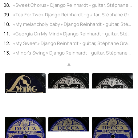
«Sweet Chorus» Django Reinhardt - guitar, Stéphane Grappelli - violin, QHCF, shellac 10" Victor No. 68-0059. 1936,
«Tea For Two» Django Reinhardt - guitar, Stéphane Grappelli - violin, QHCF, shellac 10" Odeon No. 5082 HPP. (rec. Paris) 1939,
«My melancholy baby» Django Reinhardt - guitar, Stéphane Grappelli - violin, QHCF, shellac 10" Decca No. 5080. 1939,
«Georgia On My Mind» Django Reinhardt - guitar, Stéphane Grappelli - violin, Freddy Taylor - vocal, QHCF, shellac 10" Victor No. OLA 1292-1. (rec. Paris) 1936,
«My Sweet» Django Reinhardt - guitar, Stéphane Grappelli - violin, Quintet, shellac 10" Brunswick No. DTB 3526. (rec. London) 1938,
«Minor's Swing» Django Reinhardt - guitar, Stéphane Grappelli - violin, Quintet, shellac 10" Swing No. OLA 1990-1. (rec. Paris) 1937,
▲