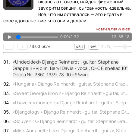
КОНТАКТЫ
нюансы отточены, найден фирменный
BACK TO PHOTO
звук ритм секции, сыгранность идеальна.
Все, что им оставалось — это играть в
свое удовольствие, что они и делали.
HQ BTM PLAYER V4.43-321
▲
0:00
/
2:32
13
38:18
78.00
об/м.
-
+
7
кГц
ФВЧ
ФНЧ
«Undecided» Django Reinhardt - guitar, Stéphane
Grappelli - violin, Beryl Davis - vocal, QHCF, shellac 10"
Decca No. 3861. 1939,
78.00
об/мин.
«Hungaria» Django Reinhardt - guitar, Stéphane Grappelli - violin, QHCF, shellac 10" Decca No. 4967. 1939,
«Sweet Georgia Brown» Django Reinhardt - guitar, Stéphane Grappelli - violin, QHCF, shellac 10" Brunswick No. DTB 3524. (rec. London) 1938,
«I have my moments» Django Reinhardt - guitar, Stéphane Grappelli - violin, QHCF, shellac 10" Ultraphone No. 77538. 1935,
«Djangology » Django Reinhardt - guitar, Stéphane Grappelli - violin, QHCF, shellac 10" Ultraphone No. 77540. 1935,
«Souvenirs» Django Reinhardt - guitar, Stéphane Grappelli - violin, QHCF, shellac 10" Ultraphone No. 77540. 1938,
«Miss Annabelle Lee» Django Reinhardt - guitar, Stéphane Grappelli - violin, QHCF, shellac 10" Victor No. 1715. 1937,