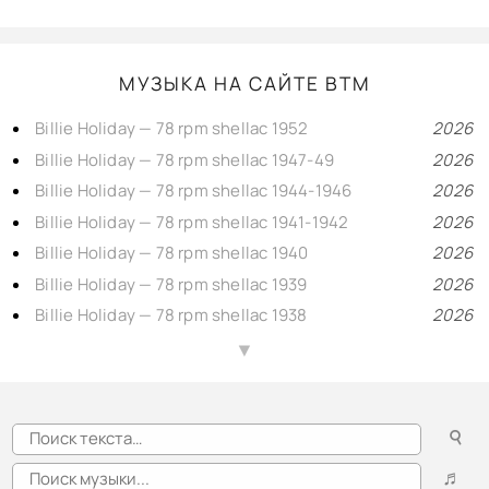
МУЗЫКА НА САЙТЕ BTM
Billie Holiday — 78 rpm shellac 1952
2026
Billie Holiday — 78 rpm shellac 1947-49
2026
Billie Holiday — 78 rpm shellac 1944-1946
2026
Billie Holiday — 78 rpm shellac 1941-1942
2026
Billie Holiday — 78 rpm shellac 1940
2026
Billie Holiday — 78 rpm shellac 1939
2026
Billie Holiday — 78 rpm shellac 1938
2026
Billie Holiday — 78 rpm shellac 1937
2026
▲
Billie Holiday — 78 rpm shellac 1935-1936
2026
Django Reinhardt in Paris with brass — Swing 78rpm shellac 1939-1943
2026
☌
Django Reinhardt & Stéphane Grappelli — 2, Swing 78rpm shellac 1946-1948
2026
Django Reinhardt, Hubert Rostaing & André Lluis on Swing — 78rpm shellac 1940-1946
2026
♬