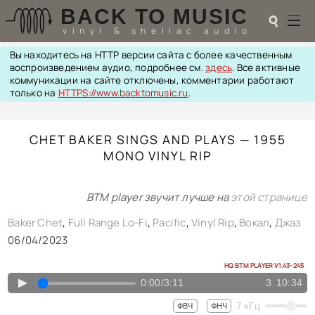
BACK TO MUSIC
☌
vinyl & shellac audio
Вы находитесь на HTTP версии сайта с более качественным
☌
воспроизведением аудио, подробнее см.
здесь
. Все активные
коммуникации на сайте отключены, комментарии работают
♬
только на
HTTPS://www.backtomusic.ru
.
РАДИОТЕХНИКА
CHET BAKER SINGS AND PLAYS — 1955
UPGRADES
MONO VINYL RIP
PIEZO
АКУСТИКА
ТЕОРИЯ
BTM player звучит лучше на
этой странице
МУЗЫКА
HI-FI PLAYERS
Baker Chet
,
Full Range Lo-Fi
,
Pacific
,
Vinyl Rip
,
Вокал
,
Джаз
TESTS
06/04/2023
ПЕРСОНАЛИИ
LOL
HQ BTM PLAYER V1.43-245
▲
ССЫЛКИ
0:00
/
3:11
3
10:34
О САЙТЕ
7
кГц
ФВЧ
ФНЧ