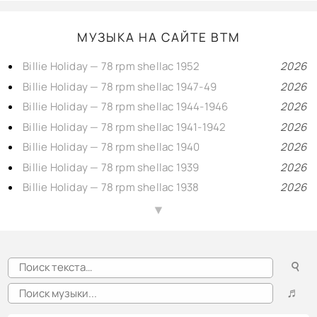
МУЗЫКА НА САЙТЕ BTM
Billie Holiday — 78 rpm shellac 1952
2026
Billie Holiday — 78 rpm shellac 1947-49
2026
Billie Holiday — 78 rpm shellac 1944-1946
2026
Billie Holiday — 78 rpm shellac 1941-1942
2026
Billie Holiday — 78 rpm shellac 1940
2026
Billie Holiday — 78 rpm shellac 1939
2026
Billie Holiday — 78 rpm shellac 1938
2026
Billie Holiday — 78 rpm shellac 1937
2026
▲
Billie Holiday — 78 rpm shellac 1935-1936
2026
Django Reinhardt and Stefane Grappelly, 1935-1939 Decca personality reissue 78prm shellac rip
2025
☌
Русский вокал, 11 (1901-1914) романсы — шеллачные пластинки 76-86 об/мин.
2025
Русский вокал, 9 (1906-1915) народные песни — шеллачные пластинки 75-82 об/мин.
2025
♬
Русский вокал, 8 (1903-1913) оперные арии — шеллачные пластинки 74-82 об/мин.
2025