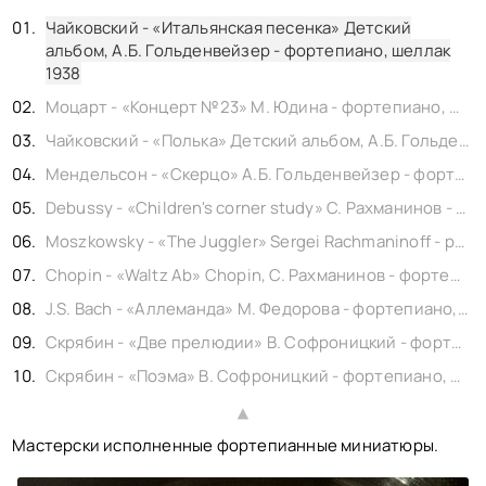
КОНТАКТЫ
Чайковский - «Итальянская песенка» Детский
BACK TO PHOTO
альбом, А.Б. Гольденвейзер - фортепиано, шеллак
1938
Моцарт - «Концерт №23» М. Юдина - фортепиано, шеллак 1948
Чайковский - «Полька» Детский альбом, А.Б. Гольденвейзер - фортепиано, шеллак 1938
Мендельсон - «Скерцо» А.Б. Гольденвейзер - фортепиано, шеллак 1946
Debussy - «Children's corner study» С. Рахманинов - фортепиано, шеллак 1936
Moszkowsky - «The Juggler» Sergei Rachmaninoff - piano, шеллак 1937
Chopin - «Waltz Ab» Chopin, С. Рахманинов - фортепиано, шеллак 1936
J.S. Bach - «Аллеманда» М. Федорова - фортепиано, шеллак 1950
Скрябин - «Две прелюдии» В. Софроницкий - фортепиано, шеллак 1947
Скрябин - «Поэма» В. Софроницкий - фортепиано, шеллак 1948
▲
Мастерски исполненные фортепианные миниатюры.