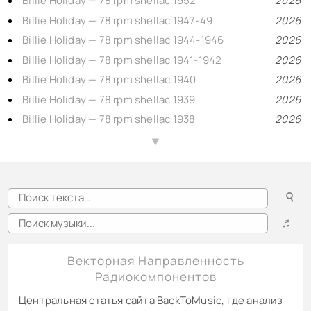
Billie Holiday — 78 rpm shellac 1952
2026
Billie Holiday — 78 rpm shellac 1947-49
2026
Billie Holiday — 78 rpm shellac 1944-1946
2026
Billie Holiday — 78 rpm shellac 1941-1942
2026
Billie Holiday — 78 rpm shellac 1940
2026
Billie Holiday — 78 rpm shellac 1939
2026
Billie Holiday — 78 rpm shellac 1938
2026
Billie Holiday — 78 rpm shellac 1937
2026
▲
Billie Holiday — 78 rpm shellac 1935-1936
2026
Django Reinhardt & Stéphane Grappelli — 2, Swing 78rpm shellac 1946-1948
2026
☌
Django Reinhardt, Hubert Rostaing & André Lluis on Swing — 78rpm shellac 1940-1946
2026
Django Reinhardt & Stéphane Grappelli — 3, 78rpm shellac 1935-1939
2026
♬
Django Reinhardt plays Bop — 78rpm shellac 1945-1953
2026
Django Reinhardt and Stefane Grappelly, 1935-1939 Decca personality reissue 78prm shellac rip
2025
Векторная Направленность
Радиокомпонентов
Django Reinhardt & Hubert Rostaing on Blue Star — 78rpm shellac 1947
2025
Русский вокал, 11 (1901-1914) романсы — шеллачные пластинки 76-86 об/мин.
2025
Центральная статья сайта BackToMusic, где анализ