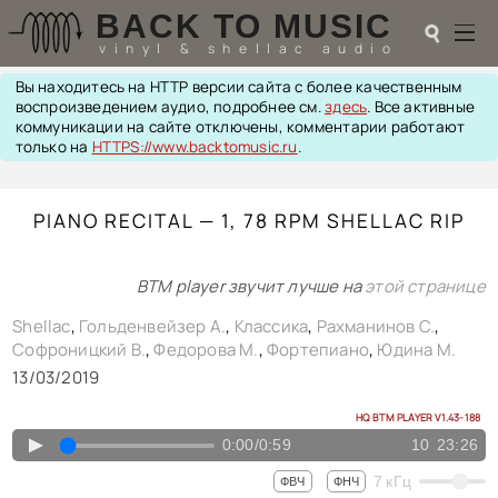
BACK TO MUSIC
☌
vinyl & shellac audio
Вы находитесь на HTTP версии сайта с более качественным
☌
воспроизведением аудио, подробнее см.
здесь
. Все активные
коммуникации на сайте отключены, комментарии работают
♬
только на
HTTPS://www.backtomusic.ru
.
РАДИОТЕХНИКА
PIANO RECITAL — 1, 78 RPM SHELLAC RIP
UPGRADES
PIEZO
АКУСТИКА
BTM player звучит лучше на
этой странице
ТЕОРИЯ
МУЗЫКА
Shellac
,
Гольденвейзер А.
,
Классика
,
Рахманинов С.
,
HI-FI PLAYERS
Софроницкий В.
,
Федорова М.
,
Фортепиано
,
Юдина М.
TESTS
13/03/2019
ПЕРСОНАЛИИ
HQ BTM PLAYER V1.43-188
LOL
▲
ССЫЛКИ
0:00
/
0:59
10
23:26
О САЙТЕ
7
кГц
ФВЧ
ФНЧ