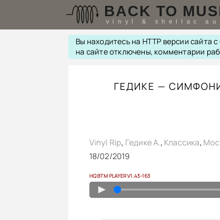
BACK TO MUS
vinyl & shellac a
Вы находитесь на HTTP версии сайта 
на сайте отключены, комментарии ра
ГЕДИКЕ — СИМФОНИ
Vinyl Rip
,
Гедике А.
,
Классика
,
Мос
18/02/2019
HQ BTM PLAYER V1.43-163
▲