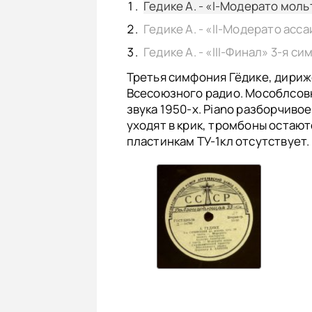
Гедике А. - «I-Модерато моль
Гедике А. - «II-Модерато асс
Гедике А. - «III-Финал» 3-я с
Третья симфония Гёдике, дириж
Всесоюзного радио. Мособлсов
звука 1950-х. Piano разборчиво
уходят в крик, тромбоны остают
пластинкам TУ-1кл отсутствует.