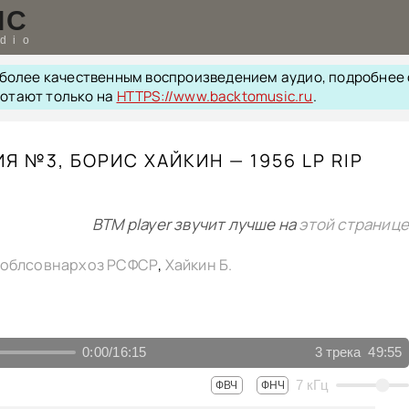
IC
udio
с более качественным воспроизведением аудио, подробнее
ботают только на
HTTPS://www.backtomusic.ru
.
Я №3, БОРИС ХАЙКИН — 1956 LP RIP
BTM player звучит лучше на
этой странице
облсовнархоз РСФСР
,
Хайкин Б.
0:00
/
16:15
3
трека
49:55
7
кГц
ФВЧ
ФНЧ