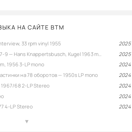
ЗЫКА НА САЙТЕ BTM
interview, 33 rpm vinyl 1955
2025
Anton Bruckner Symphonies Nr.7-9 — Hans Knappertsbusch, Kugel 1963 mono vinyl rip
2025
um, 1956 3-LP mono
2024
стинки на 78 оборотов — 1950s LP mono
2024
 1967/68 2-LP Stereo
2024
eo
2024
7 4-LP Stereo
2024
И. С. Бах — сонаты для скрипки и клавесина, Леонид Коган и Карл Рихтер, 1972 2-LP Stereo
2024
▲
-lp stereo
2024