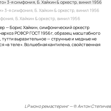
то» 3-я симфония, Б. Хайкин & оркестр, винил 1956
аи» 3-я симфония, Б. Хайкин & оркестр, винил 1956
имфония, Б. Хайкин & оркестр, винил 1956
ер — Борис Хайкин, симфонический оркестр
нархоз РСФСР ГОСТ 1956г, образец масштабного
е, тутти выразительное — струнные и медные не
ся «в теле». Волшебная кантилена, свойственная
LP моно ремастеринг — ℗ Антон Степичев