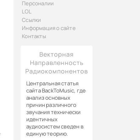
Персоналии
LOL
Ссылки
Информация о сайте
Контакты
Векторная
Направленность
Радиокомпонентов
Центральная статья
сайта BackToMusic, где
анализ основных
причин различного
звучания технически
идентичных
аудиосистем сведен в
единую теорию.