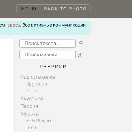
МЕНЮ
BACK TO PHOTO
 см.
здесь
. Все активные коммуникации
☌
♬
РУБРИКИ
Радиотехника
Upgrades
Piezo
Акустика
Теория
Музыка
Hi-Fi Players
Tests