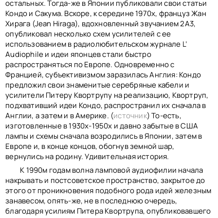
остальных. Тогда-же в Японии публиковали свои статьи
Кондо и Сакума. Вскоре, к середине 1970х, француз Жан
Хирага (Jean Hiraga), вдохновленный звучанием 2А3,
опубликовал несколько схем усилителей с ее
использованием в радиолюбительском журнале L’
Audiophile и идеи японцев стали быстро
распространяться по Европе. Одновременно с
Францией, субъективизмом заразилась Англия: Кондо
предложил свои знаменитые серебряные кабели и
усилители Питеру Квортрупу на реализацию, Квортруп,
подхвативший идеи Кондо, распространил их сначала в
Англии, а затем и в Америке. (
источник
) То-есть,
изготовленные в 1930х-1950х и давно забытые в США
лампы и схемы сначала возродились в Японии, затем в
Европе и, в конце концов, обогнув земной шар,
вернулись на родину. Удивительная история.
К 1990м годам волна ламповой аудиофилии начала
накрывать и постсоветское пространство, закрытое до
этого от проникновения подобного рода идей железным
занавесом, опять-же, не в последнюю очередь,
благодаря усилиям Питера Квортрупа, опубликовавшего