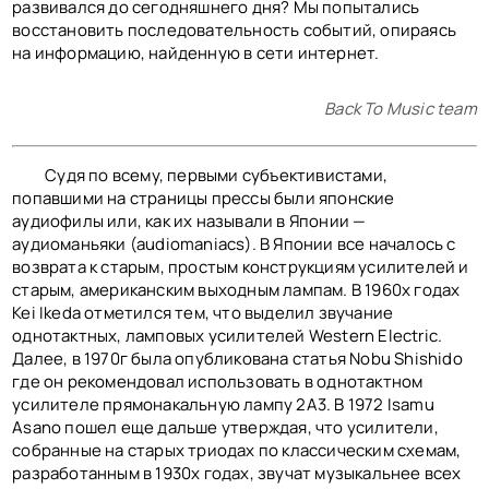
КОНТАКТЫ
развивался до сегодняшнего дня? Мы попытались
BACK TO PHOTO
восстановить последовательность событий, опираясь
на информацию, найденную в сети интернет.
Back To Music team
Судя по всему, первыми субъективистами,
попавшими на страницы прессы были японские
аудиофилы или, как их называли в Японии —
аудиоманьяки (audiomaniacs). В Японии все началось с
возврата к старым, простым конструкциям усилителей и
старым, американским выходным лампам. В 1960х годах
Kei Ikeda отметился тем, что выделил звучание
однотактных, ламповых усилителей Western Electric.
Далее, в 1970г была опубликована статья Nobu Shishido
где он рекомендовал использовать в однотактном
усилителе прямонакальную лампу 2А3. В 1972 Isamu
Asano пошел еще дальше утверждая, что усилители,
собранные на старых триодах по классическим схемам,
разработанным в 1930х годах, звучат музыкальнее всех