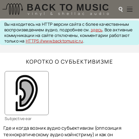
BACK TO MUSIC
☌
vinyl & shellac audio
Вы находитесь на HTTP версии сайта с более качественным
☌
воспроизведением аудио, подробнее см.
здесь
. Все активные
коммуникации на сайте отключены, комментарии работают
♬
только на
HTTPS://www.backtomusic.ru
.
РАДИОТЕХНИКА
КОРОТКО О СУБЪЕКТИВИЗМЕ
UPGRADES
PIEZO
АКУСТИКА
ТЕОРИЯ
МУЗЫКА
HI-FI PLAYERS
TESTS
ПЕРСОНАЛИИ
LOL
Subjective ear
ССЫЛКИ
Где и когда возник аудио субъективизм (оппозиция
О САЙТЕ
технократическому аудио мэйнстриму) и как он