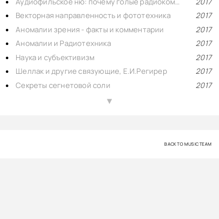
Аудиофильское ню: почему голые радиокомпоненты звучат симпатично?
2017
Векторная направленность и фототехника
2017
Аномалии зрения - факты и комментарии
2017
Аномалии и Радиотехника
2017
Наука и субъективизм
2017
Шеллак и другие связующие, Е.И.Регирер
2017
Секреты сегнетовой соли
2017
Коротко о субъективизме
2016
▲
Контуры электрических цепей
2016
Векторная Направленность Радиокомпонентов
2016
BACK TO MUSIC TEAM