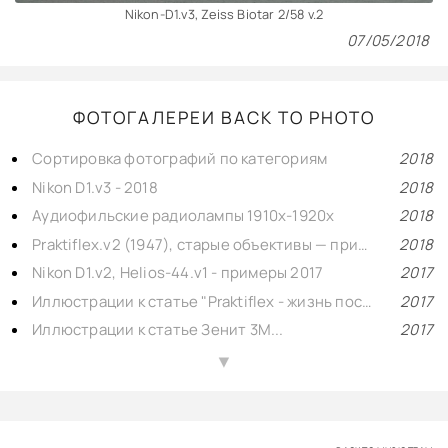
Nikon-D1.v3, Zeiss Biotar 2/58 v.2
07/05/2018
ФОТОГАЛЕРЕИ BACK TO PHOTO
Сортировка фотографий по категориям
2018
Nikon D1.v3 - 2018
2018
Аудиофильские радиолампы 1910х-1920х
2018
Praktiflex.v2 (1947), старые объективы — примеры
2018
Nikon D1.v2, Helios-44.v1 - примеры 2017
2017
Иллюстрации к статье "Praktiflex - жизнь после смерти"
2017
Иллюстрации к статье Зенит 3М...
2017
Praktiflex.v1 (1947), старые объективы - избранное
2017
▲
Зенит-3М (Гелиос-44.v1, Мир-1.v1) - избранное
2017
Nikon F2 (1974), старые объективы - примеры
2017
Nikon D1.v1, старые объективы - избранное
2017