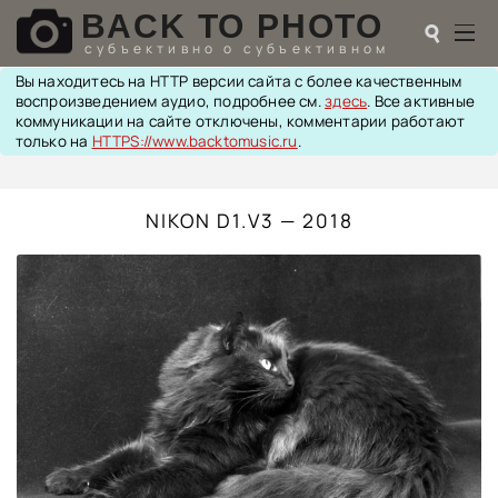
BACK TO PHOTO
☌
cубъективно о субъективном
Вы находитесь на HTTP версии сайта с более качественным
☌
воспроизведением аудио, подробнее см.
здесь
. Все активные
коммуникации на сайте отключены, комментарии работают
♬
только на
HTTPS://www.backtomusic.ru
.
ФОТОТЕХНИКА
ОПТИКА
NIKON D1.V3 — 2018
ФОТОГРАФИЯ
ДЕМО
BACK TO MUSIC