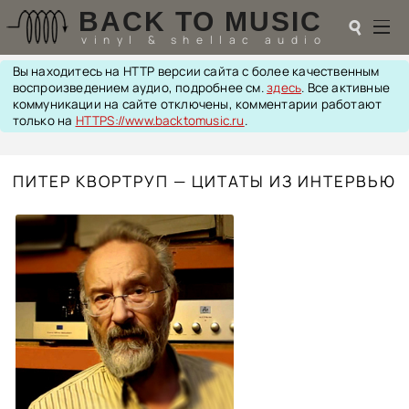
BACK TO MUSIC
☌
vinyl & shellac audio
Вы находитесь на HTTP версии сайта с более качественным
☌
воспроизведением аудио, подробнее см.
здесь
. Все активные
коммуникации на сайте отключены, комментарии работают
♬
только на
HTTPS://www.backtomusic.ru
.
РАДИОТЕХНИКА
ПИТЕР КВОРТРУП — ЦИТАТЫ ИЗ ИНТЕРВЬЮ
UPGRADES
PIEZO
АКУСТИКА
ТЕОРИЯ
МУЗЫКА
HI-FI PLAYERS
TESTS
ПЕРСОНАЛИИ
LOL
ССЫЛКИ
О САЙТЕ