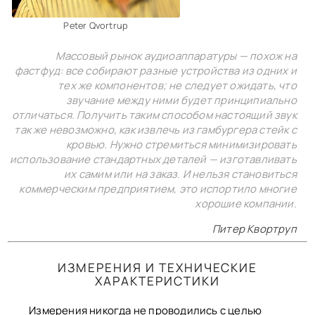
КОНТАКТЫ
BACK TO PHOTO
Peter Qvortrup
Массовый рынок аудиоаппаратуры — похож на
фастфуд: все собирают разные устройства из одних и
тех же компонентов; не следует ожидать, что
звучание между ними будет принципиально
отличаться. Получить таким способом настоящий звук
так же невозможно, как извлечь из гамбургера стейк с
кровью. Нужно стремиться минимизировать
использование стандартных деталей — изготавливать
их самим или на заказ. И нельзя становиться
коммерческим предприятием, это испортило многие
хорошие компании.
Питер Квортруп
ИЗМЕРЕНИЯ И ТЕХНИЧЕСКИЕ
ХАРАКТЕРИСТИКИ
Измерения никогда не проводились с целью