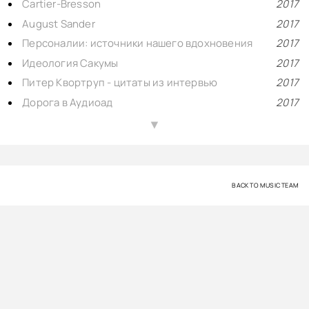
Cartier-Bresson
2017
August Sander
2017
Персоналии: источники нашего вдохновения
2017
Идеология Сакумы
2017
Питер Квортруп - цитаты из интервью
2017
Дорога в Аудиоад
2017
Идеология Audio Note
2017
▲
Кондо - Мои размышления о HI-FI
2017
Стюарт Полленс - О недоразумениях, связанных с барочными скрипками
2012
BACK TO MUSIC TEAM