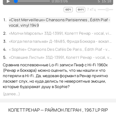
КОНТАКТЫ
▲
0:00
/
3:06
5
15:18
BACK TO PHOTO
7
кГц
ФВЧ
ФНЧ
«C'est Merveilleux» Chansons Parisiennes , Édith Piaf -
vocal, vinyl 1949
«Молчи Марсель» 33Д-13991, Колетт Ренар - vocal, vinyl
«Когда пела пальма» Д-18485, Фрида Боккара - вокал, vinyl 1967
« Sophie» Chansons Des Cafés De Paris , Édith Piaf - vocal, vinyl 1950
«Опавшие Листья» 33Д-13991, Колетт Ренар - vocal, vinyl
Сравнив послевоенные Lo-Fi записи Пиаф с Hi-Fi 1960х
(Ренар и Боккара) можно оценить, что мы нашли и что
потеряли в Hi-Fi. Да, медовая форманта Ренар приятно
ласкает слух, но куда делись те невероятные эмоции,
которые будоражат душу в Sophie?
(далее…)
КОЛЕТТ РЕНАР — РАЙМОН ЛЕГРАН , 1967 LP RIP