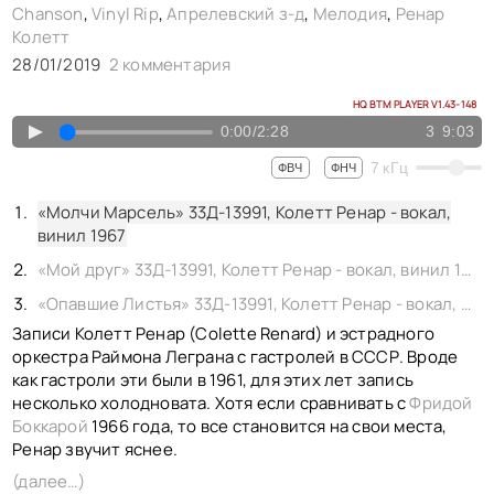
Chanson
,
Vinyl Rip
,
Апрелевский з-д
,
Мелодия
,
Ренар
Колетт
28/01/2019
2 комментария
HQ BTM PLAYER V1.43-148
▲
0:00
/
2:28
3
9:03
7
кГц
ФВЧ
ФНЧ
«Молчи Марсель» 33Д-13991, Колетт Ренар - вокал,
винил 1967
«Мой друг» 33Д-13991, Колетт Ренар - вокал, винил 1967
«Опавшие Листья» 33Д-13991, Колетт Ренар - вокал, винил 1967
Записи Колетт Ренар (Colette Renard) и эстрадного
оркестра Раймона Леграна с гастролей в СССР. Вроде
как гастроли эти были в 1961, для этих лет запись
несколько холодновата. Хотя если сравнивать с
Фридой
Боккарой
1966 года, то все становится на свои места,
Ренар звучит яснее.
(далее…)