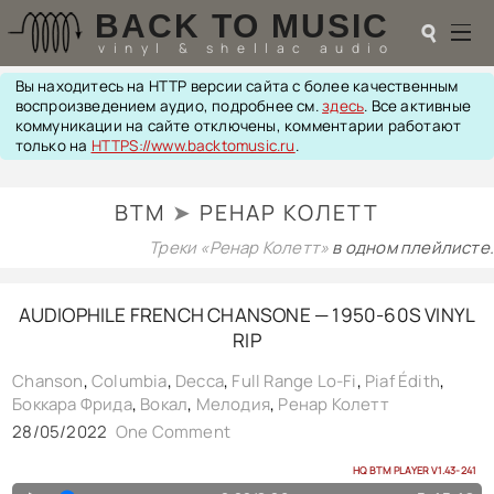
BACK TO MUSIC
☌
vinyl & shellac audio
Вы находитесь на HTTP версии сайта с более качественным
☌
воспроизведением аудио, подробнее см.
здесь
. Все активные
коммуникации на сайте отключены, комментарии работают
♬
только на
HTTPS://www.backtomusic.ru
.
РАДИОТЕХНИКА
BTM
➤
РЕНАР КОЛЕТТ
UPGRADES
PIEZO
Треки «Ренар Колетт»
в одном плейлисте.
АКУСТИКА
ТЕОРИЯ
AUDIOPHILE FRENCH CHANSONE — 1950-60S VINYL
МУЗЫКА
RIP
HI-FI PLAYERS
TESTS
Chanson
,
Columbia
,
Decca
,
Full Range Lo-Fi
,
Piaf ‎Édith
,
ПЕРСОНАЛИИ
Боккара Фрида
,
Вокал
,
Мелодия
,
Ренар Колетт
LOL
28/05/2022
One Comment
ССЫЛКИ
О САЙТЕ
HQ BTM PLAYER V1.43-241