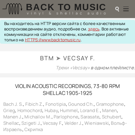
BACK TO MUSIC
☌
vinyl & shellac audio
Вы находитесь на HTTP версии сайта с более качественным
☌
воспроизведением аудио, подробнее см.
здесь
. Все активные
коммуникации на сайте отключены, комментарии работают
♬
только на
HTTPS://www.backtomusic.ru
.
РАДИОТЕХНИКА
BTM
➤
VECSAY F.
UPGRADES
PIEZO
Треки «Vecsay»
в одном плейлисте.
АКУСТИКА
ТЕОРИЯ
VIOLIN ACOUSTIC RECORDINGS, 73-80 RPM
МУЗЫКА
SHELLAC 1905-1925
HI-FI PLAYERS
TESTS
Bach J. S.
,
Fibich Z.
,
Fonotipia
,
Gounod Ch.
,
Gramophone
,
ПЕРСОНАЛИИ
Grieg
,
Homochord
,
Hubay
,
Hummel
,
Lorand E.
,
Manen
,
LOL
Manen J.
,
Michailov M.
,
Parlophone
,
Sarasate
,
Schubert
,
ССЫЛКИ
Shellac
,
Szigeti J.
,
Vecsay F.
,
Velder J.
,
Wieniawski
,
Вольф-
О САЙТЕ
Израель
,
Скрипка