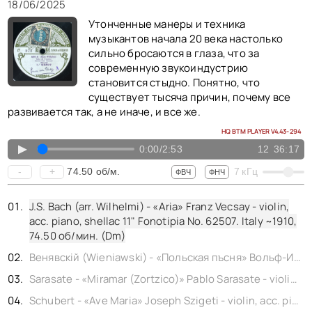
КОНТАКТЫ
18/06/2025
BACK TO PHOTO
Утонченные манеры и техника
музыкантов начала 20 века настолько
сильно бросаются в глаза, что за
современную звукоиндустрию
становится стыдно. Понятно, что
существует тысяча причин, почему все
развивается так, а не иначе, и все же.
HQ BTM PLAYER V4.43-294
▲
0:00
/
2:53
12
36:17
74.50
об/м.
-
+
7
кГц
ФВЧ
ФНЧ
J.S. Bach (arr. Wilhelmi) - «Aria» Franz Vecsay - violin,
acc. piano, shellac 11" Fonotipia No. 62507. Italy ~1910,
74.50
об/мин. (Dm)
Венявскiй (Wieniawski) - «Польская пъсня» Вольф-Израель - violin, концертмейстер Императорского Мариинского Театра - фортепиано, 1 sided shellac 10" Gramophone No. 27931. Russia ~1905,
Sarasate - «Miramar (Zortzico)» Pablo Sarasate - violin, acc. piano, 1 sided shellac 10" Gramophone No. 37934. France ~1905,
Schubert - «Ave Maria» Joseph Szigeti - violin, acc. piano, shellac 12" Grammophon No. 47934. Germany ~1911,