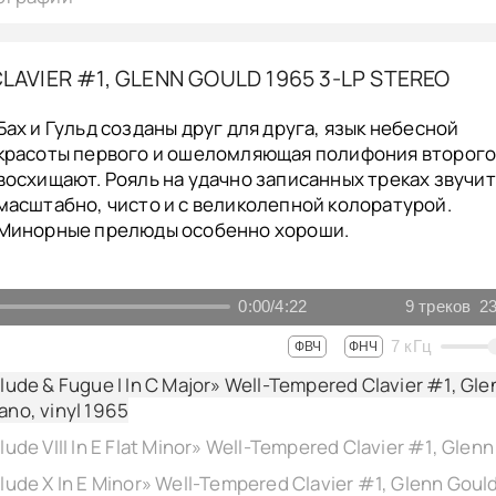
AVIER #1, GLENN GOULD 1965 3-LP STEREO
Бах и Гульд созданы друг для друга, язык небесной
красоты первого и ошеломляющая полифония второг
восхищают. Рояль на удачно записанных треках звучит
масштабно, чисто и с великолепной колоратурой.
Минорные прелюды особенно хороши.
0:00
/
4:22
9
треков
23
7
кГц
ФВЧ
ФНЧ
relude & Fugue I In C Major» Well-Tempered Clavier #1, Gle
ano, vinyl 1965