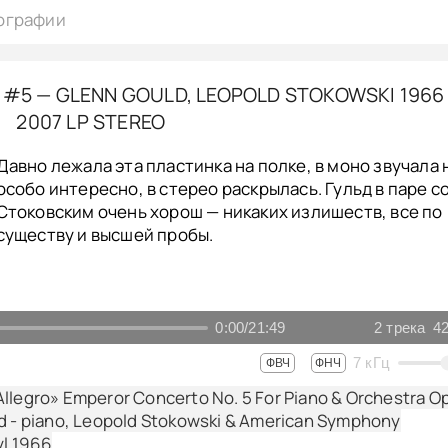
ографии
#5 — GLENN GOULD, LEOPOLD STOKOWSKI 1966
2007 LP STEREO
Давно лежала эта пластинка на полке, в моно звучала 
особо интересно, в стерео раскрылась. Гульд в паре с
Стоковским очень хорош — никаких излишеств, все по
существу и высшей пробы.
0:00
/
21:49
2
трека
42
7
кГц
ФВЧ
ФНЧ
llegro» Emperor Concerto No. 5 For Piano & Orchestra Op
d - piano, Leopold Stokowski & American Symphony
yl 1966