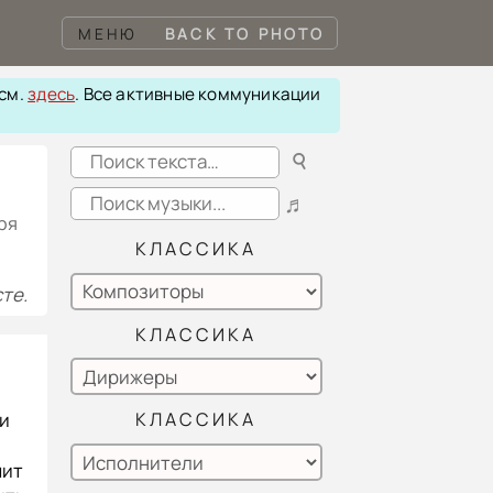
МЕНЮ
BACK TO PHOTO
 см.
здесь
. Все активные коммуникации
☌
♬
бря
КЛАССИКА
те.
КЛАССИКА
КЛАССИКА
 и
чит