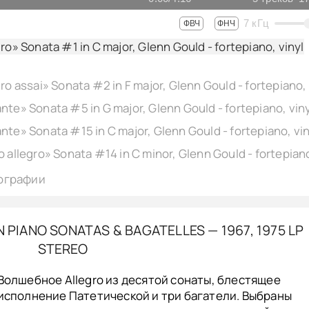
7
кГц
ФВЧ
ФНЧ
ro» Sonata #1 in С major, Glenn Gould - fortepiano, vinyl
ографии
PIANO SONATAS & BAGATELLES — 1967, 1975 LP
STEREO
Волшебное Allegro из деcятой сонаты, блестящее
исполнение Патетической и три багатели. Выбраны