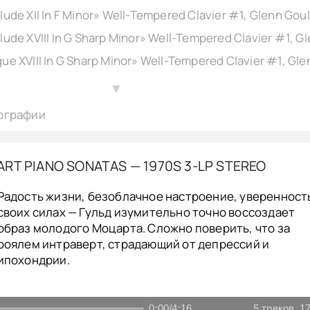
▲
ографии
RT PIANO SONATAS — 1970S 3-LP STEREO
Радость жизни, безоблачное настроение, уверенность
своих силах — Гульд изумительно точно воссоздает
образ молодого Моцарта. Сложно поверить, что за
роялем интраверт, страдающий от депрессий и
ипохондрии.
0:00
/
4:16
5
треков
17