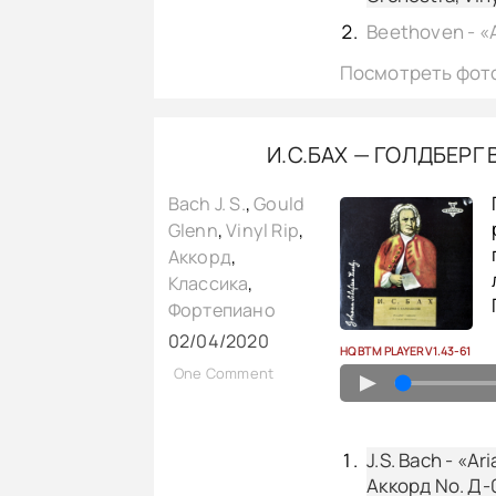
Посмотреть фот
И.С.БАХ — ГОЛДБЕРГ 
Bach J. S.
,
Gould
Glenn
,
Vinyl Rip
,
Аккорд
,
Классика
,
Фортепиано
02/04/2020
HQ BTM PLAYER V1.43-61
One Comment
▲
J.S. Bach - «Ar
Аккорд No. Д-