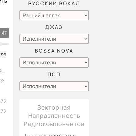
ить
РУССКИЙ ВОКАЛ
ДЖАЗ
:47
BOSSA NOVA
ose
J.S. Bach - «Prelude II In C Minor WTС2» Glenn Gould - fortepiano, vinyl 1972
ПОП
72
2
972
Векторная
972
Направленность
Радиокомпонентов
Центральная статья