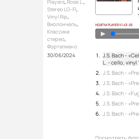
Players
,
Rose L.
,
Stereo LO-FI
,
Vinyl Rip
,
Виолончель
,
HQ BTM PLAYER V1.43-25
Классика
▲
стерео
,
Фортепиано
J.S. Bach - «C
30/06/2024
L. - cello, viny
J.S. Bach - «P
J.S. Bach - «F
J.S. Bach - «P
J.S. Bach - «P
J.S. Bach - «I
Посмотреть фот