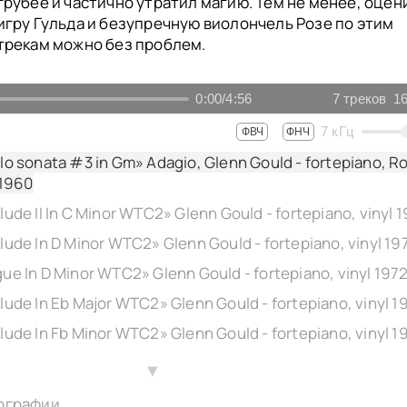
грубее и частично утратил магию. Тем не менее, оцен
игру Гульда и безупречную виолончель Розе по этим
трекам можно без проблем.
0:00
/
4:56
7
треков
16
7
кГц
ФВЧ
ФНЧ
ello sonata #3 in Gm» Adagio, Glenn Gould - fortepiano, R
l 1960
relude In D Minor WTС2» Glenn Gould - fortepiano, vinyl 19
ugue In D Minor WTС2» Glenn Gould - fortepiano, vinyl 197
relude In Eb Major WTС2» Glenn Gould - fortepiano, vinyl 1
relude In Fb Minor WTС2» Glenn Gould - fortepiano, vinyl 1
nvention #14» Glenn Gould - fortepiano, vinyl 1964
▲
ографии