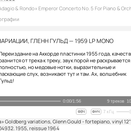
ографии
ВАРИАЦИИ, ГЛЕНН ГУЛЬД — 1959 LP MONO
Переиздание на Аккорде пластинки 1955 года, качест
разнится от трека к треку, звук порой не раскрывается
полностью, но медовые нотки, выразительные и
ласкающие слух, возникают тут и там. Ах, волшебник
Гульд!
0:00
/
1:56
9
треков
10
7
кГц
ФВЧ
ФНЧ
ia» Goldberg variations, Glenn Gould - fortepiano, vinyl 12
04932. 1955, reissue 1964