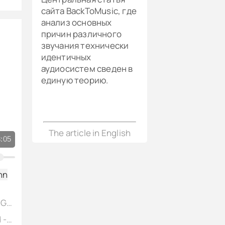
сайта BackToMusic, где
анализ основных
причин различного
звучания технически
идентичных
аудиосистем сведен в
о
единую теорию.
The article in English
:05
nn
J.S. Bach - «Prelude VIII In E Flat Minor» Well-Tempered Clavier #1, Glenn Gould - fortepiano, vinyl 1965
J.S. Bach - «Prelude X In E Minor» Well-Tempered Clavier #1, Glenn Gould - fortepiano, vinyl 1965