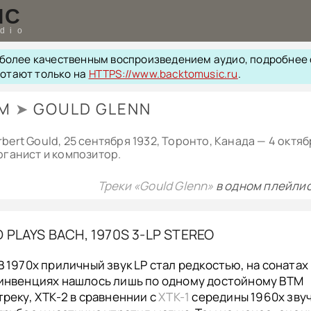
IC
udio
с более качественным воспроизведением аудио, подробнее
ботают только на
HTTPS://www.backtomusic.ru
.
TM
➤
GOULD GLENN
rbert Gould, 25 сентября 1932, Торонто, Канада — 4 октя
органист и композитор.
Треки «Gould Glenn»
в одном плейлис
 PLAYS BACH, 1970S 3-LP STEREO
В 1970х приличный звук LP стал редкостью, на сонатах
инвенциях нашлось лишь по одному достойному BTM
треку, ХТК-2 в сравненнии с
ХТК-1
середины 1960х зву