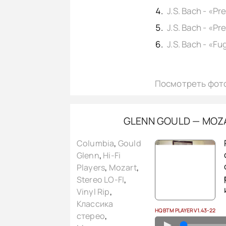
Посмотреть фот
GLENN GOULD — MOZA
Columbia
,
Gould
Glenn
,
Hi-Fi
Players
,
Mozart
,
Stereo LO-FI
,
Vinyl Rip
,
Классика
HQ BTM PLAYER V1.43-22
стерео
,
▲