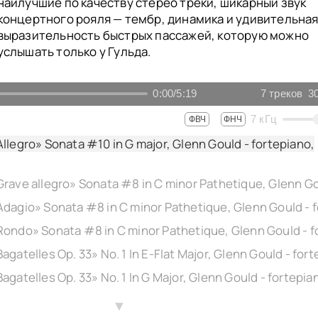
наилучшие по качеству стерео треки, шикарный звук
концертного рояля — тембр, динамика и удивительна
выразительность быстрых пассажей, которую можно
услышать только у Гульда.
0:00
/
5:19
7
треков
3
7
кГц
ФВЧ
ФНЧ
llegro» Sonata #10 in G major, Glenn Gould - fortepiano,
▲