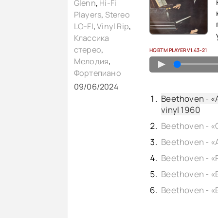
Glenn
,
Hi-Fi
Players
,
Stereo
LO-FI
,
Vinyl Rip
,
Классика
стерео
,
HQ BTM PLAYER V1.43-21
Мелодия
,
▲
Фортепиано
09/06/2024
Beethoven - «A
vinyl 1960