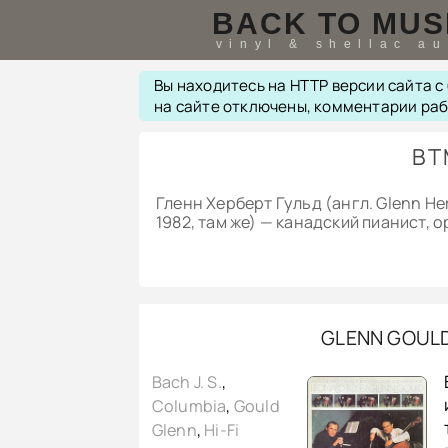
BACK TO MUS
vinyl & shellac a
Вы находитесь на HTTP версии сайта 
на сайте отключены, комментарии ра
B
Гленн Херберт Гульд (англ. Glenn He
1982, там же) — канадский пианист, 
GLENN GOULD
Bach J. S.
,
Columbia
,
Gould
Glenn
,
Hi-Fi