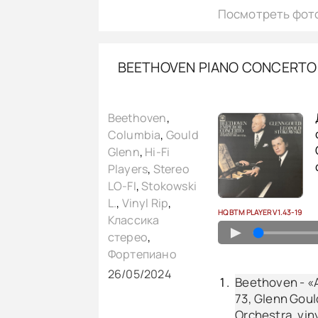
Посмотреть фот
BEETHOVEN PIANO CONCERTO 
Beethoven
,
Columbia
,
Gould
Glenn
,
Hi-Fi
Players
,
Stereo
LO-FI
,
Stokowski
L.
,
Vinyl Rip
,
HQ BTM PLAYER V1.43-19
Классика
▲
стерео
,
Фортепиано
26/05/2024
Beethoven - «A
73, Glenn Goul
Orchestra, vin