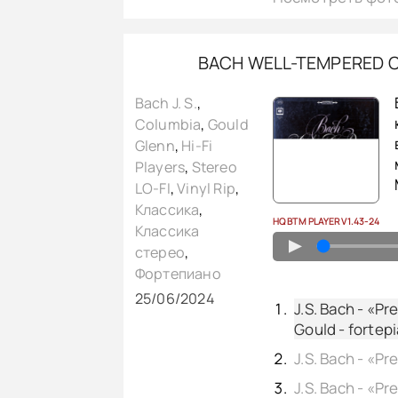
BACH WELL-TEMPERED CL
Bach J. S.
,
Columbia
,
Gould
Glenn
,
Hi-Fi
Players
,
Stereo
LO-FI
,
Vinyl Rip
,
Классика
,
HQ BTM PLAYER V1.43-24
Классика
▲
стерео
,
Фортепиано
25/06/2024
J.S. Bach - «P
Gould - fortepi