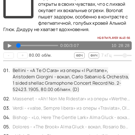
КОНТАКТЫ
открыты в своих чувствах, что с лихвой
BACK TO PHOTO
окупает их вокальные огрехи. Boronat
пышет задором, особенно в контрасте с
флегматичной, голубых кровей Альмой
Глюк. Дидуру не хватает вдохновения.
HQ BTM PLAYER V4.43-56
▲
0:00
/
3:07
10
28:28
80.00
об/м.
-
+
7
кГц
ФВЧ
ФНЧ
Bellini - «A Te O Cara» из оперы «I Puritane»,
Aristodem Giorgini - вокал, Carlo Sabanio & Orchestra,
1 sided shellac Gramophone Concert Record No. 2-
52423. 1905,
80.00
об/мин. (D)
Massenet - «Ah! Non Me Ridestar» из оперы «Werther», Fernando de Lucia - vocal, Cottone S. - piano, 1 sided shellac Gramophone Concert No. GC-52435. 1902,
Verdi - «valse, Sempre libera» из оперы «Traviata», Olimpia Boronat - вокал, 1 sided shellac Gramophone Concert No. GC -53346. 1904,
Bishop - «Lo, Here The Gentle Lark» Alma Gluck - вокал, Barone C. - flute , Victor Orchestra, 1 sided shellac Victorsingle No. 64267. 1914,
Dolores - «The Brook» Alma Gluck - вокал, Rosario Bourdon - piano, 1 sided shellac Victor single No. 64324.