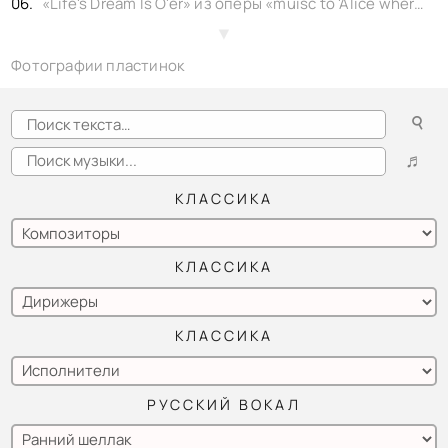
«Life's Dream Is O'er» из оперы «muisc to 'Alice where art thou'», Alma Gluck - вокал, Louise Homer - 1 sided shellac Victor single No. 87201. 1914,
H. F. Lyte, Wm. H. Monk - «Abide With Me» Alma Gluck - вокал, Louise Homer - 1 sided shellac Victrola single No. 87527. 1914,
▲
Фотографии пластинок
Ch. Gounod - «Song of the Golden Calf - Le veau d’or» из оперы «Faust», Adamo Didur - вокал, shellac Orpheon Record No. 18302. 1906,
Ch. Gounod - «Mephistopheles serenade - Vous qui faites l’endormie» из оперы «Faust», Adamo Didur - вокал, shellac Orpheon Record No. 18301. 1906,
☌
Arrigo Boito - «Ballada with wistling - I am that spirit» из оперы «Mefistofele», Adamo Didur - вокал, shellac Fonotipia Milano No. 92226. 1908,
♬
КЛАССИКА
КЛАССИКА
КЛАССИКА
РУССКИЙ ВОКАЛ