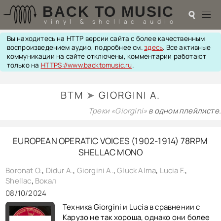
BACK TO MUSIC
☌
vinyl & shellac audio
Вы находитесь на HTTP версии сайта с более качественным
☌
воспроизведением аудио, подробнее см.
здесь
. Все активные
коммуникации на сайте отключены, комментарии работают
♬
только на
HTTPS://www.backtomusic.ru
.
РАДИОТЕХНИКА
BTM
➤
GIORGINI A.
UPGRADES
PIEZO
Треки «Giorgini»
в одном плейлисте.
АКУСТИКА
ТЕОРИЯ
EUROPEAN OPERATIC VOICES (1902-1914) 78RPM
МУЗЫКА
SHELLAC MONO
HI-FI PLAYERS
TESTS
Boronat O.
,
Didur A.
,
Giorgini A.
,
Gluck Alma
,
Lucia F.
,
ПЕРСОНАЛИИ
Shellac
,
Вокал
LOL
08/10/2024
ССЫЛКИ
Техника Giorgini и Lucia в сравнении с
О САЙТЕ
Карузо не так хороша, однако они более