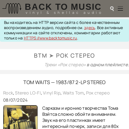
BACK TO MUSIC
☌
vinyl & shellac audio
Вы находитесь на HTTP версии сайта с более качественным
☌
воспроизведением аудио, подробнее см.
здесь
. Все активные
коммуникации на сайте отключены, комментарии работают
♬
только на
HTTPS://www.backtomusic.ru
.
РАДИОТЕХНИКА
BTM
➤
РОК СТЕРЕО
UPGRADES
PIEZO
Треки «Рок стерео»
в одном плейлисте.
АКУСТИКА
ТЕОРИЯ
TOM WAITS — 1983/87 2-LP STEREO
МУЗЫКА
HI-FI PLAYERS
Rock
,
Stereo LO-FI
,
Vinyl Rip
,
Waits Tom
,
Рок стерео
TESTS
08/07/2024
ПЕРСОНАЛИИ
Сарказм и иронию творчества Тома
LOL
Вэйтса сложно обойти вниманием.
ССЫЛКИ
Звук на его пластинках имеет
О САЙТЕ
интересный почерк, записи для 80х