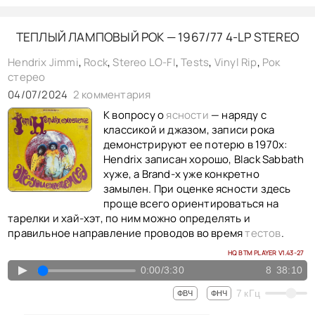
«Just Another Sucker on the Vine» Tom Waits - vocal, vinyl 1983
ТЕПЛЫЙ ЛАМПОВЫЙ РОК — 1967/77 4-LP STEREO
«Frank's Wild Years» Tom Waits - vocal, vinyl 1983
«Rainbirds» Tom Waits - vocal, vinyl 1983
Hendrix Jimmi
,
Rock
,
Stereo LO-FI
,
Tests
,
Vinyl Rip
,
Рок
стерео
04/07/2024
2 комментария
К вопросу о
ясности
— наряду с
классикой и джазом, записи рока
демонстрируют ее потерю в 1970х:
Hendrix записан хорошо, Black Sabbath
хуже, а Brand-x уже конкретно
замылен. При оценке ясности здесь
проще всего ориентироваться на
тарелки и хай-хэт, по ним можно определять и
правильное направление проводов во время
тестов
.
HQ BTM PLAYER V1.43-27
▲
0:00
/
3:30
8
38:10
7
кГц
ФВЧ
ФНЧ