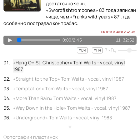
КОНТАКТЫ
достаточно ясны,
BACK TO PHOTO
«Swordfishtrombones» 83 года записан
чище, чем «Franks wild years» 87′, где
особенно пострадал контрабас.
HQ BTM PLAYER V1.43-28
▲
0:00
/
2:45
11
32:52
7
кГц
ФВЧ
ФНЧ
«Hang On St. Christopher» Tom Waits - vocal, vinyl
1987
«Straight to the Top» Tom Waits - vocal, vinyl 1987
«Temptation» Tom Waits - vocal, vinyl 1987
«More Than Rain» Tom Waits - vocal, vinyl 1987
«Way Down in the Hole» Tom Waits - vocal, vinyl 1987
«Underground» Tom Waits - vocal, vinyl 1983
«Shore Leave» Tom Waits - vocal, vinyl 1983
▲
Фотографии пластинок
«Dave the Butcher» Tom Waits - vocal, vinyl 1983