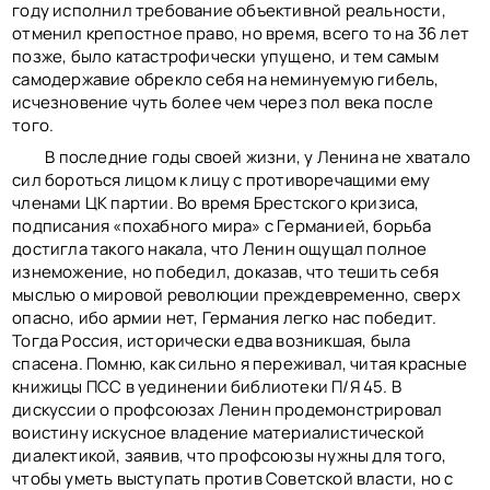
году исполнил требование объективной реальности,
отменил крепостное право, но время, всего то на 36 лет
позже, было катастрофически упущено, и тем самым
самодержавие обрекло себя на неминуемую гибель,
исчезновение чуть более чем через пол века после
того.
В последние годы своей жизни, у Ленина не хватало
сил бороться лицом к лицу с противоречащими ему
членами ЦК партии. Во время Брестского кризиса,
подписания «похабного мира» с Германией, борьба
достигла такого накала, что Ленин ощущал полное
изнеможение, но победил, доказав, что тешить себя
мыслью о мировой революции преждевременно, сверх
опасно, ибо армии нет, Германия легко нас победит.
Тогда Россия, исторически едва возникшая, была
спасена. Помню, как сильно я переживал, читая красные
книжицы ПСС в уединении библиотеки П/Я 45. В
дискуссии о профсоюзах Ленин продемонстрировал
воистину искусное владение материалистической
диалектикой, заявив, что профсоюзы нужны для того,
чтобы уметь выступать против Советской власти, но с