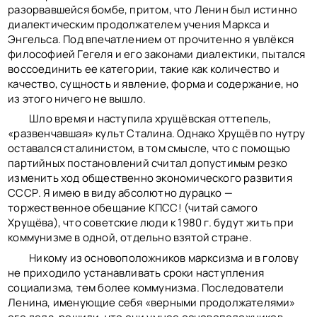
разорвавшейся бомбе, притом, что Ленин был истинно
диалектическим продолжателем учения Маркса и
Энгельса. Под впечатлением от прочитенно я увлёкся
философией Гегеля и его законами диалектики, пытался
воссоединить ее категории, такие как количество и
качество, сущность и явление, форма и содержание, но
из этого ничего не вышло.
Шло время и наступила хрущёвская оттепель,
«развенчавшая» культ Сталина. Однако Хрущёв по нутру
оставался сталинистом, в том смысле, что с помощью
партийных постановлений считал допустимым резко
изменить ход общественно экономического развития
СССР. Я имею в виду абсолютно дурацко —
торжественное обещание КПСС! (читай самого
Хрущёва), что советские люди к 1980 г. будут жить при
коммунизме в одной, отдельно взятой стране.
Никому из основоположников марксизма и в голову
не приходило устанавливать сроки наступления
социализма, тем более коммунизма. Последователи
Ленина, именующие себя «верными продолжателями»