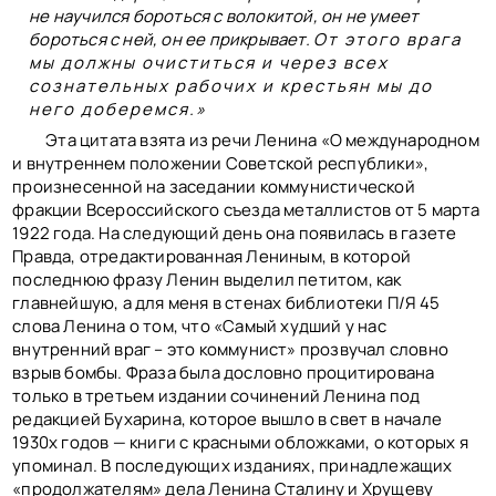
не научился бороться с волокитой, он не умеет
бороться с ней, он ее прикрывает.
От этого врага
мы должны очиститься и через всех
сознательных рабочих и крестьян мы до
него доберемся.»
Эта цитата взята из речи Ленина «О международном
и внутреннем положении Советской республики»,
произнесенной на заседании коммунистической
фракции Всероссийского съезда металлистов от 5 марта
1922 года. На следующий день она появилась в газете
Правда, отредактированная Лениным, в которой
последнюю фразу Ленин выделил петитом, как
главнейшую, а для меня в стенах библиотеки П/Я 45
слова Ленина о том, что «Самый худший у нас
внутренний враг – это коммунист» прозвучал словно
взрыв бомбы. Фраза была дословно процитирована
только в третьем издании сочинений Ленина под
редакцией Бухарина, которое вышло в свет в начале
1930х годов — книги с красными обложками, о которых я
упоминал. В последующих изданиях, принадлежащих
«продолжателям» дела Ленина Сталину и Хрущеву