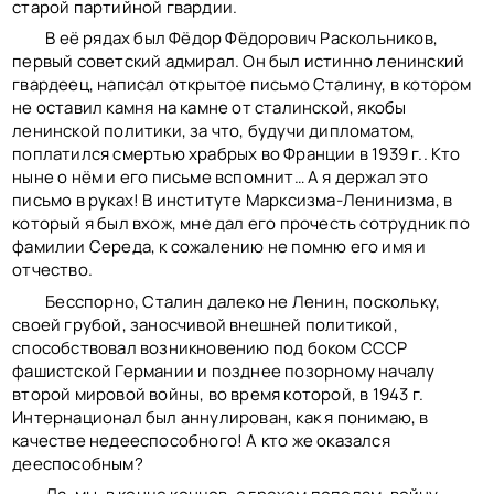
старой партийной гвардии.
В её рядах был Фёдор Фёдорович Раскольников,
первый советский адмирал. Он был истинно ленинский
гвардеец, написал открытое письмо Сталину, в котором
не оставил камня на камне от сталинской, якобы
ленинской политики, за что, будучи дипломатом,
поплатился смертью храбрых во Франции в 1939 г.. Кто
ныне о нём и его письме вспомнит… А я держал это
письмо в руках! В институте Марксизма-Ленинизма, в
который я был вхож, мне дал его прочесть сотрудник по
фамилии Середа, к сожалению не помню его имя и
отчество.
Бесспорно, Сталин далеко не Ленин, поскольку,
своей грубой, заносчивой внешней политикой,
способствовал возникновению под боком СССР
фашистской Германии и позднее позорному началу
второй мировой войны, во время которой, в 1943 г.
Интернационал был аннулирован, как я понимаю, в
качестве недееспособного! А кто же оказался
дееспособным?