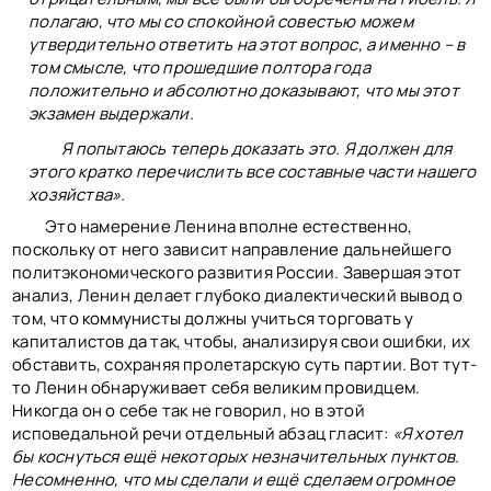
полагаю, что мы со спокойной совестью можем
утвердительно ответить на этот вопрос, а именно – в
том смысле, что прошедшие полтора года
положительно и абсолютно доказывают, что мы этот
экзамен выдержали.
Я попытаюсь теперь доказать это. Я должен для
этого кратко перечислить все составные части нашего
хозяйства».
Это намерение Ленина вполне естественно,
поскольку от него зависит направление дальнейшего
политэкономического развития России. Завершая этот
анализ, Ленин делает глубоко диалектический вывод о
том, что коммунисты должны учиться торговать у
капиталистов да так, чтобы, анализируя свои ошибки, их
обставить, сохраняя пролетарскую суть партии. Вот тут-
то Ленин обнаруживает себя великим провидцем.
Никогда он о себе так не говорил, но в этой
исповедальной речи отдельный абзац гласит:
«Я хотел
бы коснуться ещё некоторых незначительных пунктов.
Несомненно, что мы сделали и ещё сделаем огромное