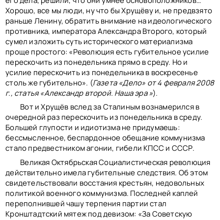
его дела, решили, что они умнее основоположников…
Хорошо, все мы люди, ну что бы Хрущёву и, не предвзято
раньше Ленину, обратить внимание на идеологического
противника, императора Александра Второго, который
сумел изложить суть исторического материализма
проще простого: «Революция есть губительное усилие
перескочить из понедельника прямо в среду. Но и
усилие перескочить из понедельника в воскресенье
столь же губительно». (
Газета «Дело» от 4 февраля 2008
г., статья «Александр второй. Наша эра »
).
Вот и Хрущёв вслед за Сталиным вознамерился в
очередной раз перескочить из понедельника в среду.
Большей глупости и идиотизма не придумаешь:
бессмысленное, беспардонное обещание коммунизма
стало предвестником агонии, гибели КПСС и СССР.
Великая Октябрьская Социалистическая революция
действительно имела губительные следствия. Об этом
свидетельствовали восстания крестьян, недовольных
политикой военного коммунизма. Последней каплей
переполнившей чашу терпения партии стал
Кронштадтский мятеж под девизом: «За Советскую