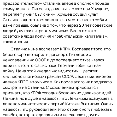
предводительством Сталина, вперед к полной победе
коммунизма!». Пятое издание вышло уже при Хрущеве,
переплет у книг был синим. Хрущев осудил культ
Сталина, однако поставил на его место самого себя и
даже повыше, объявив о том, что через 20 лет советские
люди будут жить при коммунизме. Вместо этого
советские люди получили грабительский капитализм,
какая ирония.
Сталина ныне воспевает КПРФ. Воспевает того, кто
безоговорочно верил в договор с Гитлером о
ненападении на СССР и до последнего отказывался
верить в то, что фашистская Германия объявит нам
войну. Цена этой «недальновидности» — десятки
миллионов погибших граждан СССР, десять миллионов
членов КПСС в том числе. Как после этого не предвзято
смотреть на Сталина. С сожалением приходится
признать, что КПРФ сегодня бесконечно далека от идей
Ленина, но в душе я надеюсь, что Ленинизм возмужает в
лице коммунистических партий Китая и Вьетнама. Очень
надеюсь, что руководители этих стран смогут избежать
ошибок, которые сделали мы и не сделают других