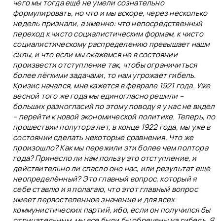
чего мы тогда ещё не умели сознательно
формулировать, но что и мы вскоре, через несколько
недель признали, а именно: что непосредственный
переход к чисто социалистическим формам, к чисто
социалистическому распределению превышает наши
силы, и что если мы окажемся не в состоянии
произвести отступление так, чтобы ограничиться
более лёгкими задачами, то нам угрожает гибель.
Кризис начался, мне кажется в феврале 1921 года. Уже
весной того же года мы единогласно решили –
больших разногласий по этому поводу я у нас не видел
– перейти к новой экономической политике. Теперь, по
прошествии полутора лет, в конце 1922 года, мы уже в
состоянии сделать некоторые сравнения. Что же
произошло? Как мы пережили эти более чем полтора
года? Принесло ли нам пользу это отступление, и
действительно ли спасло оно нас, или результат ещё
неопределённый? Это главный вопрос, который я
себе ставлю и я полагаю, что этот главный вопрос
имеет первостепенное значение и для всех
коммунистических партий, ибо, если он получился бы
отрицательным, мы все были бы обречены на гибель. Я