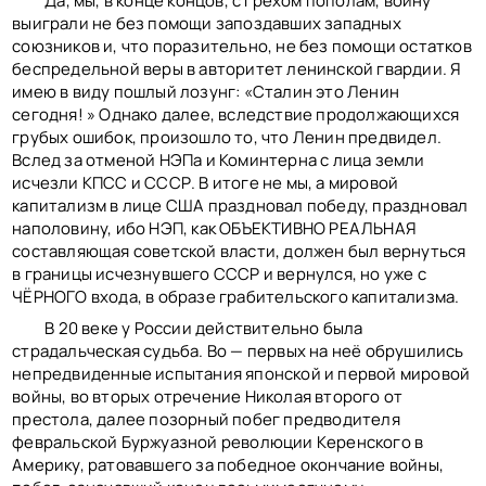
Да, мы, в конце концов, с грехом пополам, войну
выиграли не без помощи запоздавших западных
союзников и, что поразительно, не без помощи остатков
беспредельной веры в авторитет ленинской гвардии. Я
имею в виду пошлый лозунг: «Сталин это Ленин
сегодня! » Однако далее, вследствие продолжающихся
грубых ошибок, произошло то, что Ленин предвидел.
Вслед за отменой НЭПа и Коминтерна с лица земли
исчезли КПСС и СССР. В итоге не мы, а мировой
капитализм в лице США праздновал победу, праздновал
наполовину, ибо НЭП, как ОБЪЕКТИВНО РЕАЛЬНАЯ
составляющая советской власти, должен был вернуться
в границы исчезнувшего СССР и вернулся, но уже с
ЧЁРНОГО входа, в образе грабительского капитализма.
В 20 веке у России действительно была
страдальческая судьба. Во — первых на неё обрушились
непредвиденные испытания японской и первой мировой
войны, во вторых отречение Николая второго от
престола, далее позорный побег предводителя
февральской Буржуазной революции Керенского в
Америку, ратовавшего за победное окончание войны,