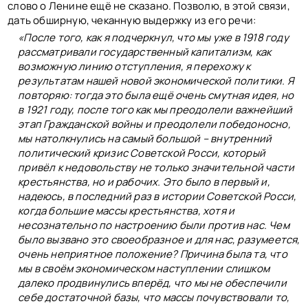
слово о Ленине ещё не сказано. Позволю, в этой связи,
дать обширную, чеканную выдержку из его речи:
«После того, как я подчеркнул, что мы уже в 1918 году
рассматривали государственный капитализм, как
возможную линию отступления, я перехожу к
результатам нашей новой экономической политики. Я
повторяю: тогда это была ещё очень смутная идея, но
в 1921 году, после того как мы преодолели важнейший
этап Гражданской войны и преодолели победоносно,
мы натолкнулись на самый большой – внутренний
политический кризис Советской Росси, который
привёл к недовольству не только значительной части
крестьянства, но и рабочих. Это было в первый и,
надеюсь, в последний раз в истории Советской Росси,
когда большие массы крестьянства, хотя и
несознательно по настроению были против нас. Чем
было вызвано это своеобразное и для нас, разумеется,
очень неприятное положение? Причина была та, что
мы в своём экономическом наступлении слишком
далеко продвинулись вперёд, что мы не обеспечили
себе достаточной базы, что массы почувствовали то,