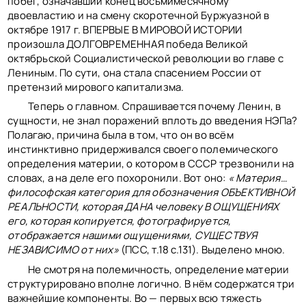
побег, означавший конец восьмимесячному
двоевластию и на смену скоротечной Буржуазной в
октябре 1917 г. ВПЕРВЫЕ В МИРОВОЙ ИСТОРИИ
произошла ДОЛГОВРЕМЕННАЯ победа Великой
октябрьской Социалистической революции во главе с
Лениным. По сути, она стала спасением России от
претензий мирового капитализма.
Теперь о главном. Спрашивается почему Ленин, в
сущности, не знал поражений вплоть до введения НЭПа?
Полагаю, причина была в том, что он во всём
инстинктивно придерживался своего полемического
определения материи, о котором в СССР трезвонили на
словах, а на деле его похоронили. Вот оно:
« Материя…
философская категория для обозначения ОБЪЕКТИВНОЙ
РЕАЛЬНОСТИ, которая ДАНА человеку В ОЩУЩЕНИЯХ
его, которая копируется, фотографируется,
отображается нашими ощущениями, СУЩЕСТВУЯ
НЕЗАВИСИМО от них»
(ПСС, т.18 с.131). Выделено мною.
Не смотря на полемичность, определение материи
структурировано вполне логично. В нём содержатся три
важнейшие компоненты. Во — первых всю тяжесть