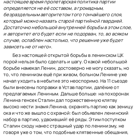
настоящее время пролетарская политика партии
определяется не её составом, а громадным,
безраздельным авторитетом того тончайшего слоя,
который можно назвать старой партийной гвардией.
Достаточно небольшой внутренней борьбы в этом слое,
и авторитет его будет если не подорван, то, во всяком
случае, ослаблен настолько, что решение уже будет
зависеть не от него».
Без настоящей открытой борьбы в ленинском ЦК
порой нельзя было сделать и шагу. О какой небольшой
борьбе намекал Ленин, достоверно не могу сказать, но
то, что ленинизм ешё при живом, больном Ленине уже
начал уходить в небытие это неоспоримо. На 11 съезде
были внесены поправки в Устав партии, далёкие от
предлагаемых Лениным. Дальше больше: на похоронах
Ленина генсек Сталин дал торжественную клятву
высоко нести знамя Ленина, охранять партию как зеницу
ока и что же вышло с охраной: был объявлен ленинский
набор в партию, удвоивший! её ряды. Этим поступком
Сталин сходу нанес страшный удар по ленинизму, не
говоря уже о том, что подобные клятвенные обещания,