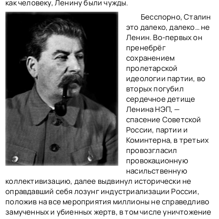
как человеку, Ленину были чужды.
Бесспорно, Сталин
это далеко, далеко… не
Ленин. Во-первых он
пренебрёг
сохранением
пролетарской
идеологии партии, во
вторых погубил
сердечное детище
Ленина НЭП, —
спасение Советской
России, партии и
Коминтерна, в третьих
провозгласил
провокационную
насильственную
коллективизацию, далее выдвинул исторически не
оправдавший себя лозунг индустриализации России,
положив на все мероприятия миллионы не справедливо
замученных и убиенных жертв, в том числе уничтожение