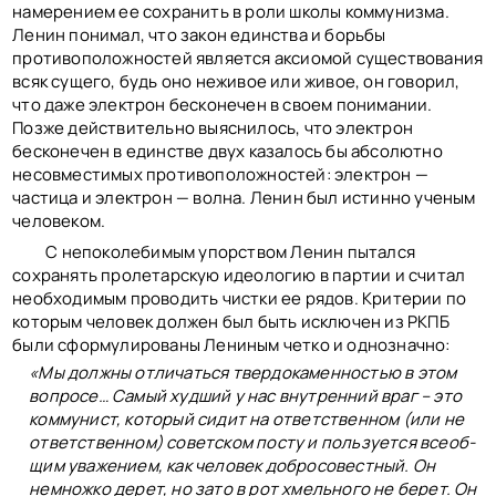
намерением ее сохранить в роли школы коммунизма.
Ленин понимал, что закон единства и борьбы
противоположностей является аксиомой существования
всяк сущего, будь оно неживое или живое, он говорил,
что даже электрон бесконечен в своем понимании.
Позже действительно выяснилось, что электрон
бесконечен в единстве двух казалось бы абсолютно
несовместимых противоположностей: электрон —
частица и электрон — волна. Ленин был истинно ученым
человеком.
С непоколебимым упорством Ленин пытался
сохранять пролетарскую идеологию в партии и считал
необходимым проводить чистки ее рядов. Критерии по
которым человек должен был быть исключен из РКПБ
были сформулированы Лениным четко и однозначно:
«Мы должны отличаться твердокаменностью в этом
вопросе… Самый худший у нас внутренний враг – это
коммунист, который сидит на ответст­венном (или не
ответственном) советском посту и пользуется всеоб­
щим уважением, как человек добросовестный. Он
немножко дерет, но зато в рот хмельного не берет. Он