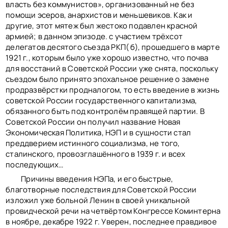
власть без коммунистов», организованный не без
помощи эсеров, анархистов и меньшевиков. Как и
другие, этот мятеж был жестоко подавлен красной
армией; в данном эпизоде. с участием трёхсот
делегатов десятого съезда РКП( б), прошедшего в марте
1921 г., которым было уже хорошо известно, что почва
для восстаний в Советской России уже снята, поскольку
съездом было принято эпохальное решение о замене
продразвёрстки продналогом, то есть введение в жизнь
советской России государственного капитализма,
обязанного быть под контролём правящей партии. В
Советской России он получил название Новая
Экономическая Политика, НЭП и в сущности стал
преддверием истинного социализма, не того,
сталинского, провозглашённого в 1939 г. и всех
последующих…
Причины введения НЭПа, и его быстрые,
благотворные последствия для Советской России
изложил уже больной Ленин в своей уникальной
провидческой речи на четвёртом Конгрессе Коминтерна
в ноябре, декабре 1922 г. Уверен, последнее правдивое