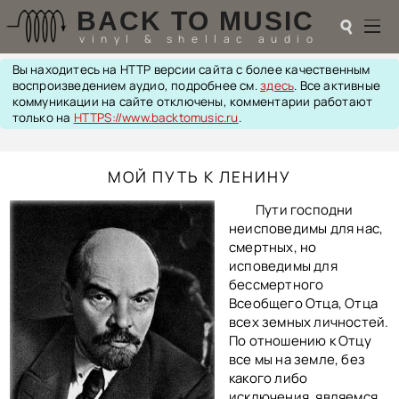
BACK TO MUSIC
☌
vinyl & shellac audio
Вы находитесь на HTTP версии сайта с более качественным
☌
воспроизведением аудио, подробнее см.
здесь
. Все активные
коммуникации на сайте отключены, комментарии работают
♬
только на
HTTPS://www.backtomusic.ru
.
РАДИОТЕХНИКА
МОЙ ПУТЬ К ЛЕНИНУ
UPGRADES
PIEZO
Пути господни
АКУСТИКА
неисповедимы для нас,
ТЕОРИЯ
смертных, но
МУЗЫКА
исповедимы для
HI-FI PLAYERS
бессмертного
TESTS
Всеобщего Отца, Отца
ПЕРСОНАЛИИ
всех земных личностей.
LOL
По отношению к Отцу
все мы на земле, без
ССЫЛКИ
какого либо
О САЙТЕ
исключения, являемся