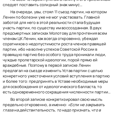
следует поставить солидный знак минус…
На очереди, увы, стоял 11 съезд партии, на котором
Ленин по болезни уже не мог участвовать. Главной
заботой для него в этой реальности стала будущая
участь партии, по существу им воссозданная. В двух
предсмертных записках Молотову для прочтения всем
членам ЦК Ленин, как всегда откровенно, убеждал
соратников о недопустимости роста членов правящей
партии, ибо на волне успехов Советской России в
правящую партию без особого труда проникали люди,
чуждые пролетарской идеологии, порой прямо ей
враждебные. Поэтому в первой записке Ленин
предлагал на съезде изменить Устав партии с целью
конкретного ужесточения условий вступления в партию
и более того: предпринять в Уставе необходимые меры
для освобождения от идеологического балласта, то
есть одновременного сокращения численности партии…
Во второй записке конкретизировал свою мысль
предельно откровенно, а именно:
«Если не закрывать
глаза на действительность, то надо признать, что в