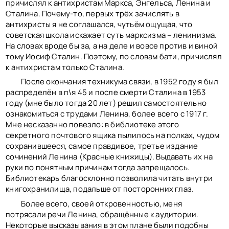
причислял к антихристам Маркса, Энгельса, Ленина и
Сталина. Почему-то, первых трёх зачислять в
антихристы я не соглашался, чутьём ощущая, что
советская школа искажает суть марксизма – ленинизма.
На словах вроде бы за, а на деле и вовсе против и виной
тому Иосиф Сталин. Поэтому, по словам бати, причислял
к антихристам только Сталина.
После окончания техникума связи, в 1952 году я был
распределён в п\я 45 и после смерти Сталина в 1953
году (мне было тогда 20 лет) решил самостоятельно
ознакомиться с трудами Ленина, более всего с 1917 г.
Мне несказанно повезло: в библиотеке этого
секретного почтового ящика пылилось на полках, чудом
сохранившееся, самое правдивое, третье издание
сочинений Ленина (Красные книжицы). Выдавать их на
руки по понятным причинам тогда запрещалось.
Библиотекарь благосклонно позволила читать внутри
книгохранилища, подальше от посторонних глаз.
Более всего, своей откровенностью, меня
потрясали речи Ленина, обращённые к аудитории.
Некоторые высказывания в этом плане были подобны