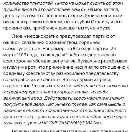
количество глупостей. Никто не может судить об этом
лучше и видеть это нагляднее, чем я»
. На мой взгляд,
дело тут в том, что последователям Ленина ленинизм
оказался крепким орешком, не по зубам Сталину и его
приемникам, причём чем дальше тем хуже и хуже.
Ленин неоднократно предупреждал партию от
ошибок, связанных с зазнайством, гордыней,
всемогуществом. Например, на 8 съезде партии, 23
марта 1919 года, в докладе «О работе в деревне» он
всесторонне убеждал депутатов, буквально разжёвывал
и клал им в рот, что применение насилия по отношению к
среднему крестьянству равносильно предательству
союза рабочих и крестьян. Вот выдержки из речи,
выделенные Лениным петитом:
«Насилие по отношению
к среднему крестьянству представляет из себя
величайший вред. Действовать здесь насилием значит
погубить всё дело. Нет ничего глупее, как сама мысль о
насилии в области хозяйственных отношений среднего
крестьянства. …учиться у крестьян способам перехода к
лучшему строю и НЕ СМЕТЬ КОМАНДОВАТЬ!»
По всем четырём пунктам Сталину и его приемникам