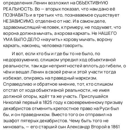
определения Ленин возложил на ОБЪЕКТИВНУЮ
РЕАЛЬНОСТЬ. Во — вторых показал, что нам дано её
ПОЗНАВАТЬ и в третьих что, познаваемое существует
НЕЗАВИСИМО, отделено от нас. И в самом деле,
здравомыслящий человек, к примеру, не подумает, что
ворона должна мычать, а корова каркать. Не НАШЕГО
УМА БЫЛО ДЕЛО «научить» корову мычать, ворону
каркать, наконец, человека говорить.
И вот, если кто бы и где бы то не было, по
недоразумению, слишком упредил ход объективной
реальности, там жди неприятностей вплоть до гибели, о
чём и вещал Ленин в своей речи и этой участи тогда
избежал, опираясь на праведный марксизм.
Справедливо и обратное мнение, тот, кто слишком
отстал от хода объективной реальности, не имея
должной опоры, ждёт та же участь. Прислушайся
Николай первый в 1825 году к своевременному призыву
декабристов отменить крепостное право на Руси был
бы, и он праведником. Вместо того он отправил на
эшафот пятерых декабристов. Чему быть того не
миновать, — его старший сын Александр Второй в 1861