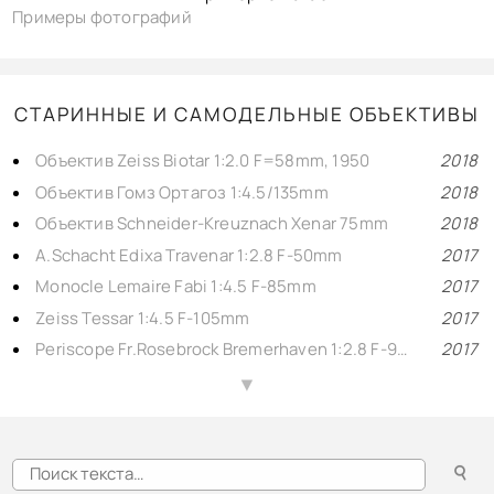
КОНТАКТЫ
Примеры фотографий
BACK TO PHOTO
СТАРИННЫЕ И САМОДЕЛЬНЫЕ ОБЪЕКТИВЫ
Объектив Zeiss Biotar 1:2.0 F=58mm, 1950
2018
Объектив Гомз Ортагоз 1:4.5/135mm
2018
Объектив Schneider-Kreuznach Xenar 75mm
2018
A.Schacht Edixa Travenar 1:2.8 F-50mm
2017
Monocle Lemaire Fabi 1:4.5 F-85mm
2017
Zeiss Tessar 1:4.5 F-105mm
2017
Periscope Fr.Rosebrock Bremerhaven 1:2.8 F-90mm
2017
G.Leitmeyr Munchen Sytar Anastigmat 1:3,5 F=75mm
2017
▲
«Anastigmat Victar» 1:2.9 F-50mm
2017
«Zeiss Tessar» 1:3.8 F-75mm
2017
☌
«Geneve Anastigmat Super Solar Bol» 1:3, F-55mm
2017