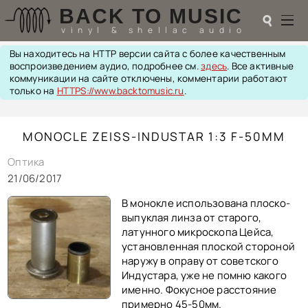
BACK TO MUSIC
☌
vinyl & shellac audio
Вы находитесь на HTTP версии сайта с более качественным
☌
воспроизведением аудио, подробнее см.
здесь
. Все активные
коммуникации на сайте отключены, комментарии работают
♬
только на
HTTPS://www.backtomusic.ru
.
РАДИОТЕХНИКА
MONOCLE ZEISS-INDUSTAR 1:3 F-50MM
UPGRADES
PIEZO
Оптика
АКУСТИКА
21/06/2017
ТЕОРИЯ
МУЗЫКА
В монокле использована плоско-
HI-FI PLAYERS
выпуклая линза от старого,
TESTS
латунного микроскопа Цейса,
ПЕРСОНАЛИИ
установленная плоской стороной
наружу в оправу от советского
LOL
Индустара, уже не помню какого
ССЫЛКИ
именно. Фокусное расстояние
О САЙТЕ
примерно 45-50мм.