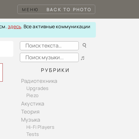
МЕНЮ
BACK TO PHOTO
 см.
здесь
. Все активные коммуникации
☌
♬
РУБРИКИ
Радиотехника
Upgrades
Piezo
Акустика
Теория
Музыка
Hi-Fi Players
Tests