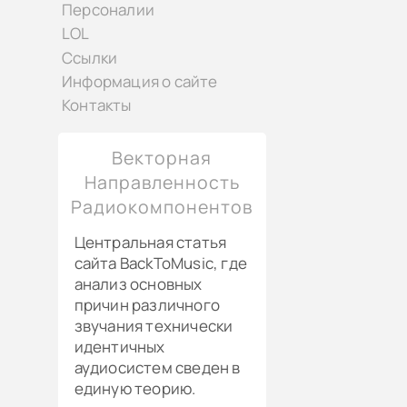
Персоналии
LOL
Ссылки
Информация о сайте
Контакты
Векторная
Направленность
Радиокомпонентов
Центральная статья
сайта BackToMusic, где
анализ основных
причин различного
звучания технически
идентичных
аудиосистем сведен в
единую теорию.